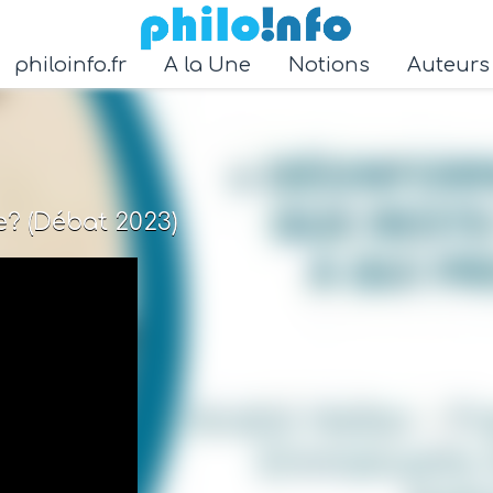
Accéder au contenu principal
philoinfo.fr
A la Une
Notions
Auteur
e? (Débat 2023)