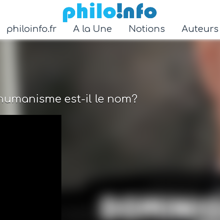
Accéder au contenu principal
philoinfo.fr
A la Une
Notions
Auteur
shumanisme est-il le nom?