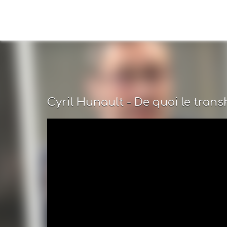
Cyril Hunault - De quoi le tran