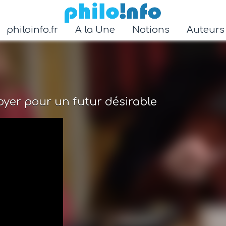
Accéder au contenu principal
philoinfo.fr
A la Une
Notions
Auteur
oyer pour un futur désirable