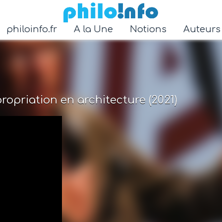
Accéder au contenu principal
philoinfo.fr
A la Une
Notions
Auteur
ropriation en architecture (2021)