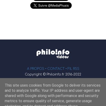
A PROPOS •
CONTACT
• FIL RSS
Copyright © Philoinfo.fr 2016-2022
φ
Vidéothèque de philosophie
This site uses cookies from Google to deliver its services
Webmaster : JEND
and to analyze traffic. Your IP address and user-agent are
shared with Google along with performance and security
metrics to ensure quality of service, generate usage
Retrouvez-nous sur