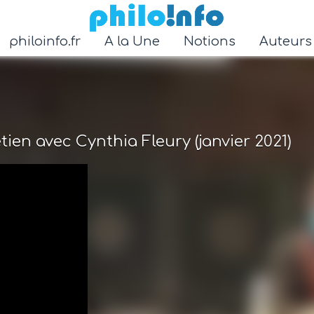
Accéder au contenu principal
philoinfo.fr
A la Une
Notions
Auteur
ien avec Cynthia Fleury (janvier 2021)