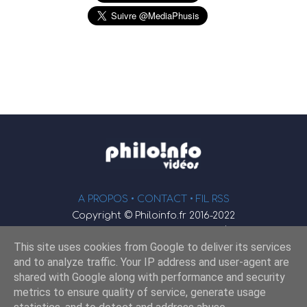
A PROPOS •
CONTACT
• FIL RSS
Copyright © Philoinfo.fr 2016-2022
φ
Vidéothèque de philosophie
This site uses cookies from Google to deliver its services
Webmaster : JEND
and to analyze traffic. Your IP address and user-agent are
shared with Google along with performance and security
metrics to ensure quality of service, generate usage
Retrouvez-nous sur