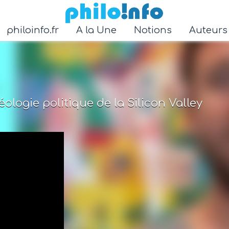
Accéder au contenu principal
philoinfo.fr
A la Une
Notions
Auteur
ologie politique de la Silicon Valley