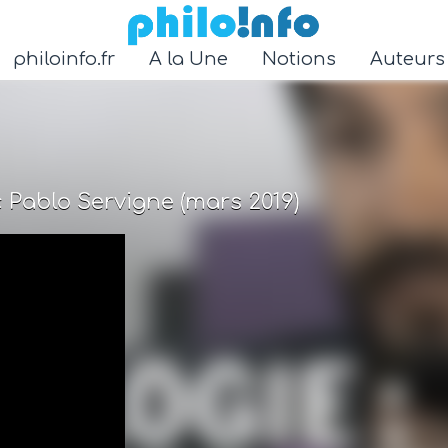
Accéder au contenu principal
philoinfo.fr
A la Une
Notions
Auteur
 Pablo Servigne (mars 2019)