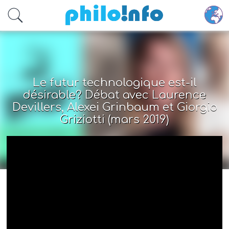
Accéder au contenu principal
Le futur technologique est-il
désirable? Débat avec Laurence
Devillers, Alexei Grinbaum et Giorgio
Griziotti (mars 2019)