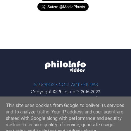
A PROPOS •
CONTACT
• FIL RSS
Copyright © Philoinfo.fr 2016-2022
φ
Vidéothèque de philosophie
This site uses cookies from Google to deliver its services
Webmaster : JEND
and to analyze traffic. Your IP address and user-agent are
shared with Google along with performance and security
metrics to ensure quality of service, generate usage
Retrouvez-nous sur