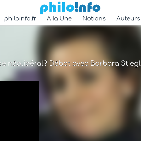
Accéder au contenu principal
philoinfo.fr
A la Une
Notions
Auteur
e néolibéral? Débat avec Barbara Stiegl