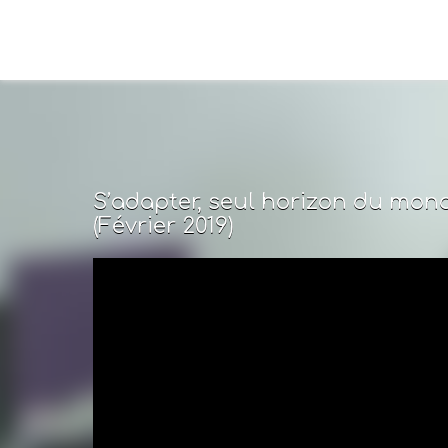
S’adapter, seul horizon du mond
(Février 2019)