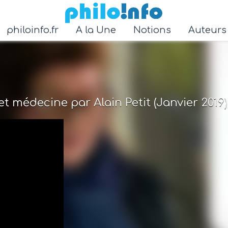
Accéder au contenu principal
philoinfo.fr
A la Une
Notions
Auteur
t médecine par Alain Petit (Janvier 2019)