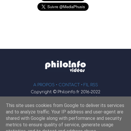
A PROPOS •
CONTACT
• FIL RSS
Copyright © Philoinfo.fr 2016-2022
φ
Vidéothèque de philosophie
This site uses cookies from Google to deliver its services
Webmaster : JEND
and to analyze traffic. Your IP address and user-agent are
shared with Google along with performance and security
metrics to ensure quality of service, generate usage
Retrouvez-nous sur