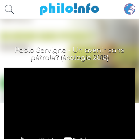
Accéder au contenu principal
Pablo Servigne - Un avenir sans
pétrole? (écologie 2018)