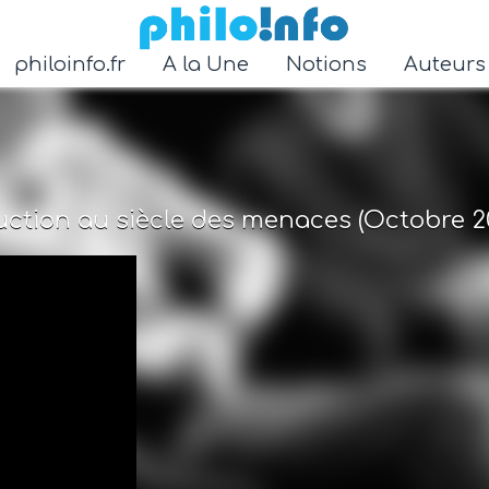
Accéder au contenu principal
philoinfo.fr
A la Une
Notions
Auteur
duction au siècle des menaces (Octobre 2