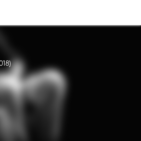
s
018)