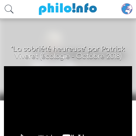
Accéder au contenu principal
"La sobriété heureuse" par Patrick
Viveret (écologie - Octobre 2018)