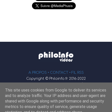
A PROPOS •
CONTACT
• FIL RSS
Copyright © Philoinfo.fr 2016-2022
φ
Vidéothèque de philosophie
This site uses cookies from Google to deliver its services
Webmaster : JEND
and to analyze traffic. Your IP address and user-agent are
shared with Google along with performance and security
metrics to ensure quality of service, generate usage
Retrouvez-nous sur