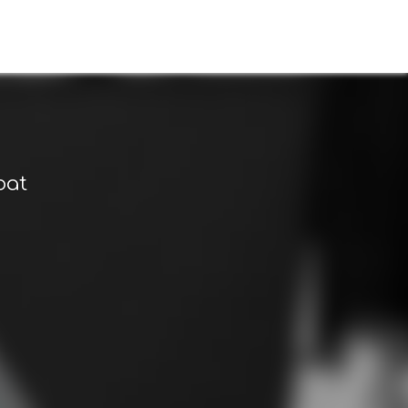
s
bat