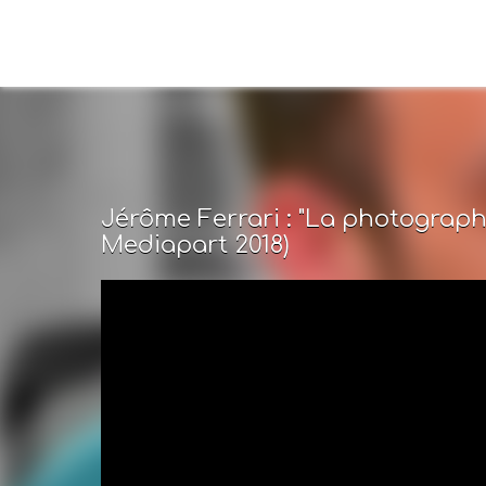
Jérôme Ferrari : "La photograph
Mediapart 2018)