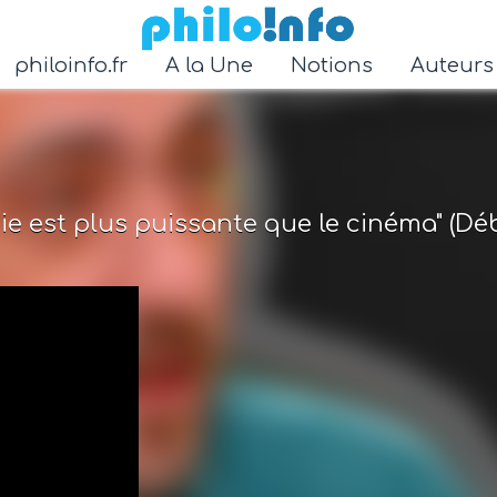
Accéder au contenu principal
philoinfo.fr
A la Une
Notions
Auteur
ie est plus puissante que le cinéma" (Dé