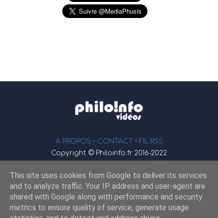
A PROPOS •
CONTACT
• FIL RSS
Copyright © Philoinfo.fr 2016-2022
φ
Vidéothèque de philosophie
This site uses cookies from Google to deliver its services
Webmaster : JEND
and to analyze traffic. Your IP address and user-agent are
shared with Google along with performance and security
metrics to ensure quality of service, generate usage
Retrouvez-nous sur