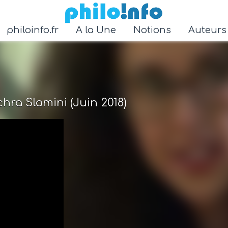
Accéder au contenu principal
philoinfo.fr
A la Une
Notions
Auteur
ra Slamini (Juin 2018)