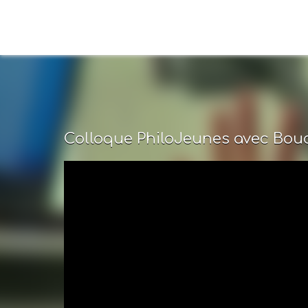
Colloque PhiloJeunes avec Bouch