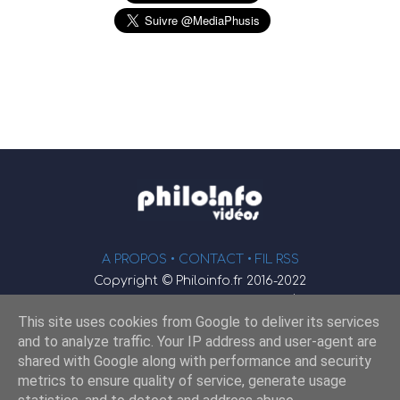
A PROPOS •
CONTACT
• FIL RSS
Copyright © Philoinfo.fr 2016-2022
φ
Vidéothèque de philosophie
This site uses cookies from Google to deliver its services
Webmaster : JEND
and to analyze traffic. Your IP address and user-agent are
shared with Google along with performance and security
metrics to ensure quality of service, generate usage
Retrouvez-nous sur