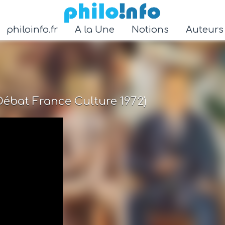
Accéder au contenu principal
philoinfo.fr
A la Une
Notions
Auteur
Débat France Culture 1972)