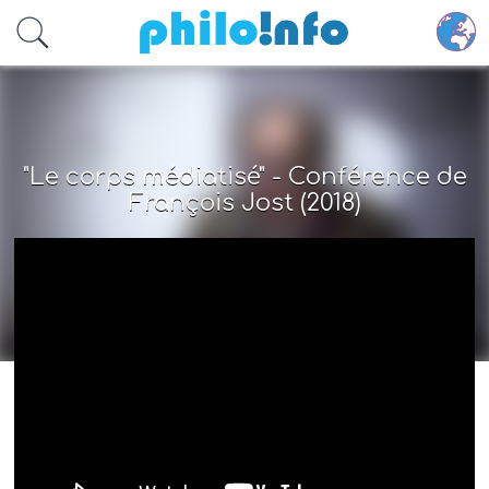
Accéder au contenu principal
"Le corps médiatisé" - Conférence de
François Jost (2018)