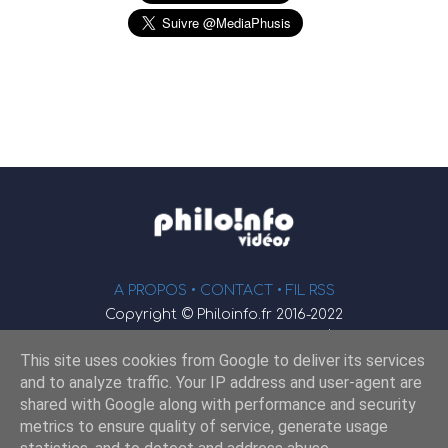
A PROPOS •
CONTACT
• FIL RSS
Copyright © Philoinfo.fr 2016-2022
φ
Vidéothèque de philosophie
This site uses cookies from Google to deliver its services
Webmaster : JEND
and to analyze traffic. Your IP address and user-agent are
shared with Google along with performance and security
metrics to ensure quality of service, generate usage
Retrouvez-nous sur