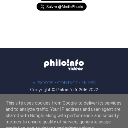
A PROPOS •
CONTACT
• FIL RSS
Copyright © Philoinfo.fr 2016-2022
φ
Vidéothèque de philosophie
This site uses cookies from Google to deliver its services
Webmaster : JEND
and to analyze traffic. Your IP address and user-agent are
shared with Google along with performance and security
metrics to ensure quality of service, generate usage
Retrouvez-nous sur