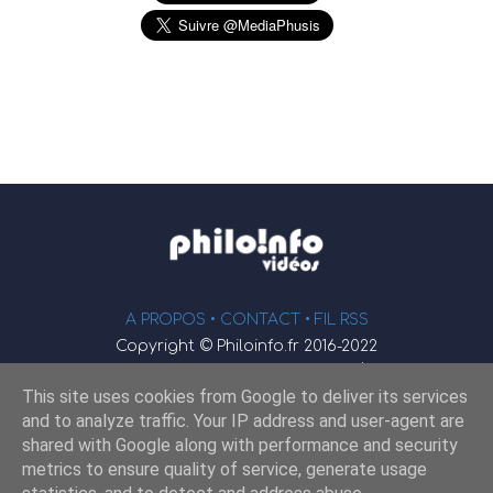
A PROPOS •
CONTACT
• FIL RSS
Copyright © Philoinfo.fr 2016-2022
φ
Vidéothèque de philosophie
This site uses cookies from Google to deliver its services
Webmaster : JEND
and to analyze traffic. Your IP address and user-agent are
shared with Google along with performance and security
metrics to ensure quality of service, generate usage
Retrouvez-nous sur