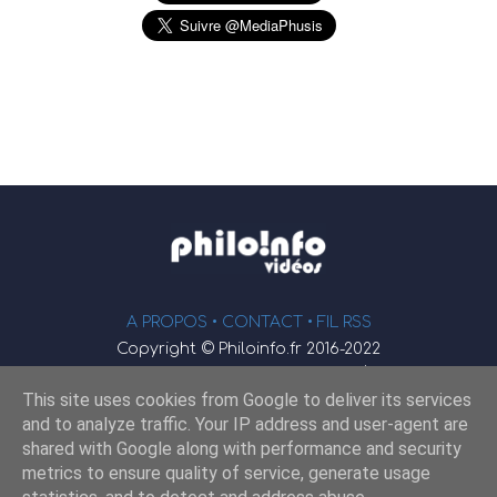
A PROPOS •
CONTACT
• FIL RSS
Copyright © Philoinfo.fr 2016-2022
φ
Vidéothèque de philosophie
This site uses cookies from Google to deliver its services
Webmaster : JEND
and to analyze traffic. Your IP address and user-agent are
shared with Google along with performance and security
metrics to ensure quality of service, generate usage
Retrouvez-nous sur