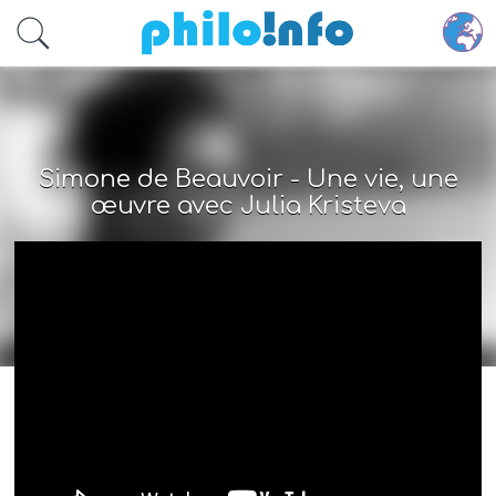
Accéder au contenu principal
Simone de Beauvoir - Une vie, une
œuvre avec Julia Kristeva