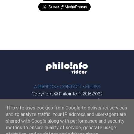
A PROPOS •
CONTACT
• FIL RSS
Copyright © Philoinfo.fr 2016-2022
φ
Vidéothèque de philosophie
This site uses cookies from Google to deliver its services
Webmaster : JEND
and to analyze traffic. Your IP address and user-agent are
shared with Google along with performance and security
metrics to ensure quality of service, generate usage
Retrouvez-nous sur