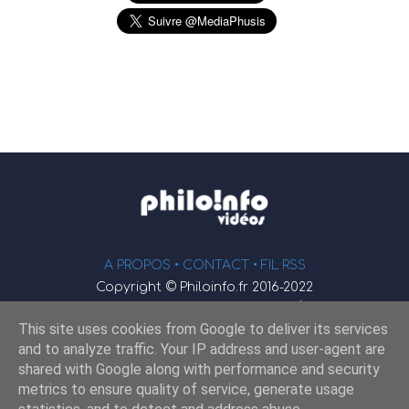
A PROPOS •
CONTACT
• FIL RSS
Copyright © Philoinfo.fr 2016-2022
φ
Vidéothèque de philosophie
This site uses cookies from Google to deliver its services
Webmaster : JEND
and to analyze traffic. Your IP address and user-agent are
shared with Google along with performance and security
metrics to ensure quality of service, generate usage
Retrouvez-nous sur