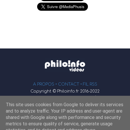
A PROPOS •
CONTACT
• FIL RSS
Copyright © Philoinfo.fr 2016-2022
φ
Vidéothèque de philosophie
This site uses cookies from Google to deliver its services
Webmaster : JEND
and to analyze traffic. Your IP address and user-agent are
shared with Google along with performance and security
metrics to ensure quality of service, generate usage
Retrouvez-nous sur