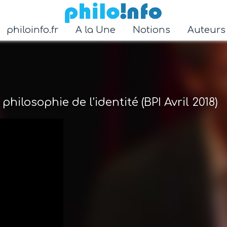
Accéder au contenu principal
philoinfo.fr
A la Une
Notions
Auteur
hilosophie de l'identité (BPI Avril 2018)