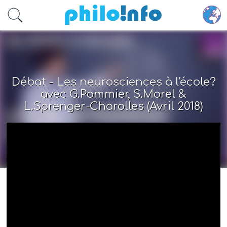
Accéder au contenu principal
Débat - Les neurosciences à l'école?
avec G.Pommier, S.Morel &
L.Sprenger-Charolles (Avril 2018)