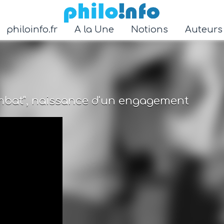
Accéder au contenu principal
philoinfo.fr
A la Une
Notions
Auteur
mbat", naissance d'un engagement