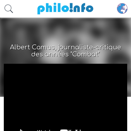
Accéder au contenu principal
Albert Camus, journaliste-critique
des années "Combat"