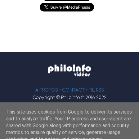
A PROPOS •
CONTACT
• FIL RSS
Copyright © Philoinfo.fr 2016-2022
φ
Vidéothèque de philosophie
This site uses cookies from Google to deliver its services
Webmaster : JEND
and to analyze traffic. Your IP address and user-agent are
shared with Google along with performance and security
metrics to ensure quality of service, generate usage
Retrouvez-nous sur