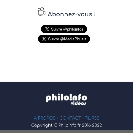
!
Abonnez-vous
A PROPOS •
CONTACT
• FIL RSS
Copyright © Philoinfo.fr 2016-2022
φ
Vidéothèque de philosophie