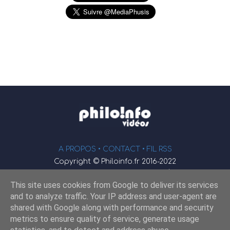
A PROPOS •
CONTACT
• FIL RSS
Copyright © Philoinfo.fr 2016-2022
φ
Vidéothèque de philosophie
This site uses cookies from Google to deliver its services
Webmaster : JEND
and to analyze traffic. Your IP address and user-agent are
shared with Google along with performance and security
metrics to ensure quality of service, generate usage
Retrouvez-nous sur