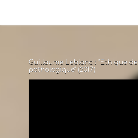
Guillaume Leblanc : "Ethique d
pathologique" (2017)