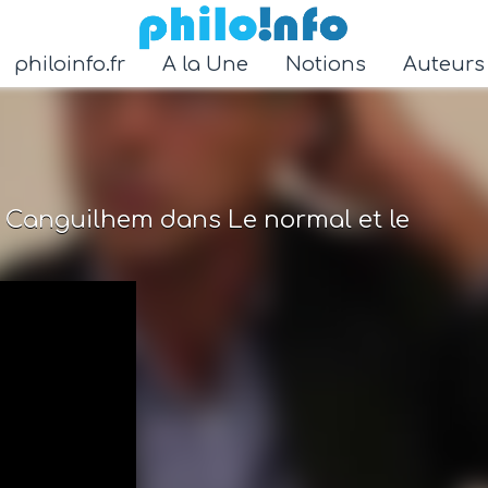
Accéder au contenu principal
philoinfo.fr
A la Une
Notions
Auteur
e Canguilhem dans Le normal et le