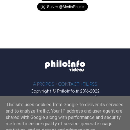
A PROPOS •
CONTACT
• FIL RSS
Copyright © Philoinfo.fr 2016-2022
φ
Vidéothèque de philosophie
This site uses cookies from Google to deliver its services
Webmaster : JEND
and to analyze traffic. Your IP address and user-agent are
shared with Google along with performance and security
metrics to ensure quality of service, generate usage
Retrouvez-nous sur