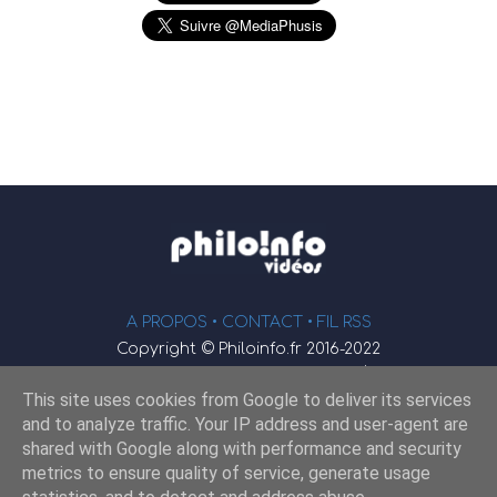
A PROPOS •
CONTACT
• FIL RSS
Copyright © Philoinfo.fr 2016-2022
φ
Vidéothèque de philosophie
This site uses cookies from Google to deliver its services
Webmaster : JEND
and to analyze traffic. Your IP address and user-agent are
shared with Google along with performance and security
metrics to ensure quality of service, generate usage
Retrouvez-nous sur