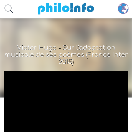
Accéder au contenu principal
Victor Hugo - Sur l'adaptation
musicale de ses poèmes (France Inter
2015)