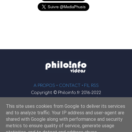
A PROPOS •
CONTACT
• FIL RSS
Copyright © Philoinfo.fr 2016-2022
φ
Vidéothèque de philosophie
This site uses cookies from Google to deliver its services
Webmaster : JEND
and to analyze traffic. Your IP address and user-agent are
shared with Google along with performance and security
metrics to ensure quality of service, generate usage
Retrouvez-nous sur