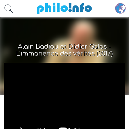
Accéder au contenu principal
Alain Badiou et Didier Galas -
L'immanence des vérités (2017)