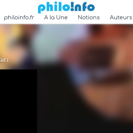
Accéder au contenu principal
philoinfo.fr
A la Une
Notions
Auteur
ain