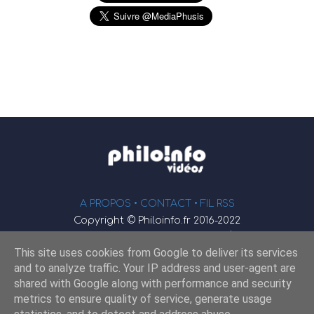
A PROPOS •
CONTACT
• FIL RSS
Copyright © Philoinfo.fr 2016-2022
φ
Vidéothèque de philosophie
This site uses cookies from Google to deliver its services
Webmaster : JEND
and to analyze traffic. Your IP address and user-agent are
shared with Google along with performance and security
metrics to ensure quality of service, generate usage
Retrouvez-nous sur