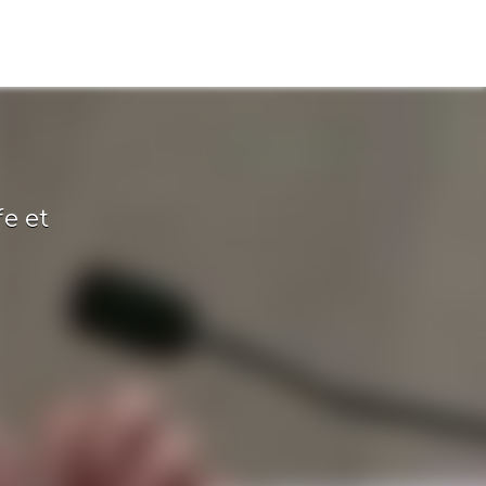
s
e et