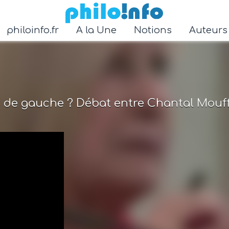
Accéder au contenu principal
philoinfo.fr
A la Une
Notions
Auteur
e de gauche ? Débat entre Chantal Mouff