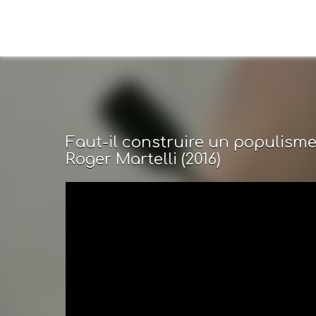
Faut-il construire un populism
Roger Martelli (2016)