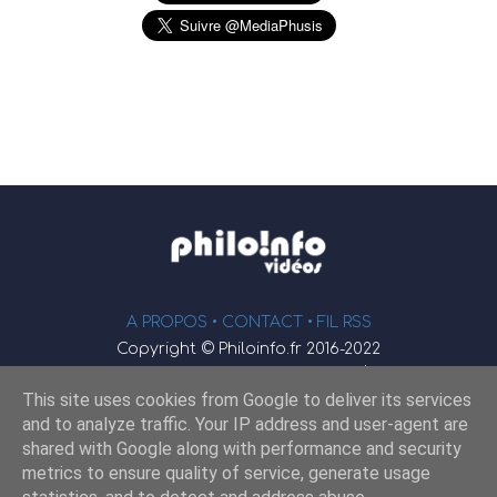
A PROPOS •
CONTACT
• FIL RSS
Copyright © Philoinfo.fr 2016-2022
φ
Vidéothèque de philosophie
This site uses cookies from Google to deliver its services
Webmaster : JEND
and to analyze traffic. Your IP address and user-agent are
shared with Google along with performance and security
metrics to ensure quality of service, generate usage
Retrouvez-nous sur