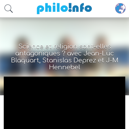
Accéder au contenu principal
Science et religion sont-elles
antagoniques ? avec Jean-Luc
Blaquart, Stanislas Deprez et J-M
Hennebel