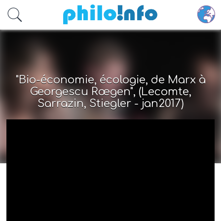
Accéder au contenu principal
"Bio-économie, écologie, de Marx à
Georgescu Rœgen", (Lecomte,
Sarrazin, Stiegler - jan2017)