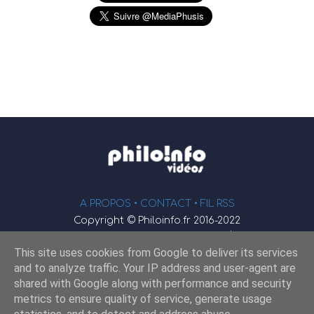
A PROPOS •
CONTACT
• FIL RSS
Copyright © Philoinfo.fr 2016-2022
φ
Vidéothèque de philosophie
This site uses cookies from Google to deliver its services
Webmaster : JEND
and to analyze traffic. Your IP address and user-agent are
shared with Google along with performance and security
metrics to ensure quality of service, generate usage
Retrouvez-nous sur