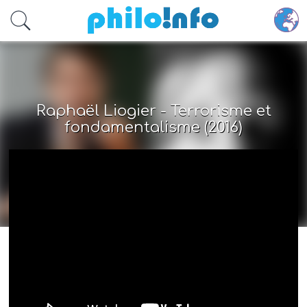
Accéder au contenu principal
Raphaël Liogier - Terrorisme et
fondamentalisme (2016)