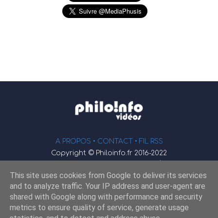
A PROPOS •
CONTACT
• FIL RSS
Copyright © Philoinfo.fr 2016-2022
φ
Vidéothèque de philosophie
This site uses cookies from Google to deliver its services
Webmaster : JEND
and to analyze traffic. Your IP address and user-agent are
shared with Google along with performance and security
metrics to ensure quality of service, generate usage
Retrouvez-nous sur