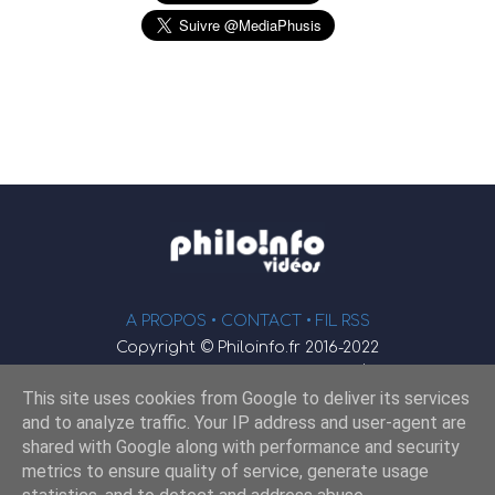
A PROPOS •
CONTACT
• FIL RSS
Copyright © Philoinfo.fr 2016-2022
φ
Vidéothèque de philosophie
This site uses cookies from Google to deliver its services
Webmaster : JEND
and to analyze traffic. Your IP address and user-agent are
shared with Google along with performance and security
metrics to ensure quality of service, generate usage
Retrouvez-nous sur