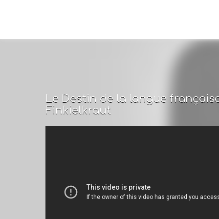
Le Destin de la langue français
Finkielkraut