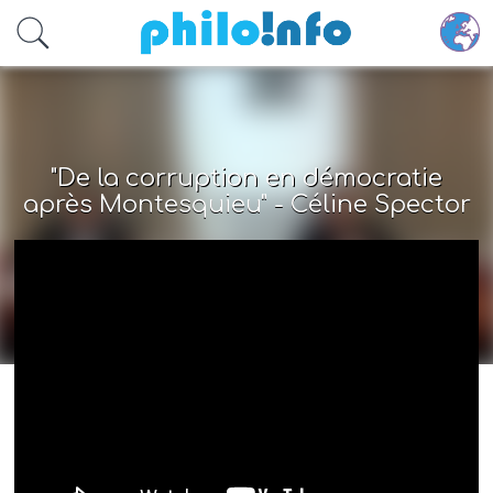
Accéder au contenu principal
"De la corruption en démocratie
après Montesquieu" - Céline Spector