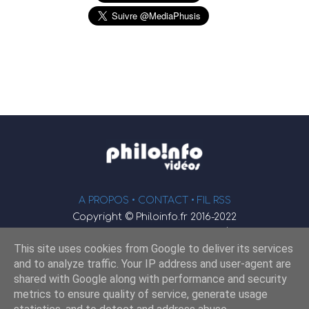
A PROPOS •
CONTACT
• FIL RSS
Copyright © Philoinfo.fr 2016-2022
φ
Vidéothèque de philosophie
This site uses cookies from Google to deliver its services
Webmaster : JEND
and to analyze traffic. Your IP address and user-agent are
shared with Google along with performance and security
metrics to ensure quality of service, generate usage
Retrouvez-nous sur